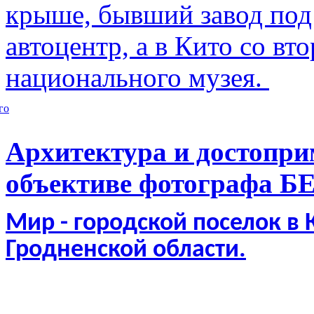
крыше, бывший завод по
автоцентр, а в Кито со в
национального музея.
го
Архитектура и достопри
объективе фотографа Б
Мир - городской поселок в
Гродненской области.