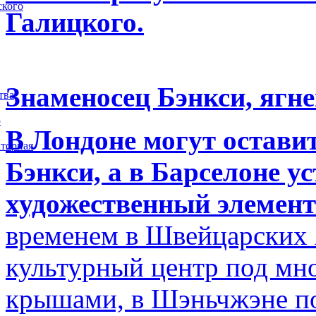
ского
Галицкого.
Знаменосец Бэнкси, ягне
тва
5
В Лондоне могут остави
торная
Бэнкси, а в Барселоне у
художественный элемент
временем в Швейцарских 
культурный центр под м
крышами, в Шэньчжэне по