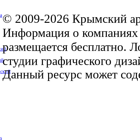
© 2009-2026 Крымский ар
а
Информация о компаниях 
размещается бесплатно. Л
кий
студии графического диза
ий
Данный ресурс может сод
вский
й