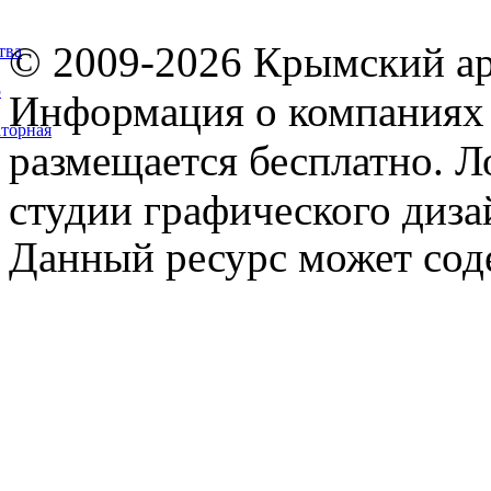
© 2009-2026 Крымский ар
тва
5
Информация о компаниях 
торная
размещается бесплатно. Л
студии графического диза
Данный ресурс может сод