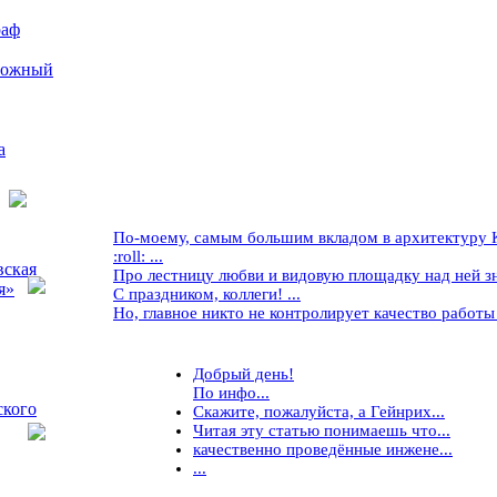
раф
рожный
а
По-моему, самым большим вкладом в архитектуру Кр
:roll: ...
вская
Про лестницу любви и видовую площадку над ней знае
я»
С праздником, коллеги! ...
Но, главное никто не контролирует качество работы ..
Добрый день!
По инфо...
ского
Скажите, пожалуйста, а Гейнрих...
Читая эту статью понимаешь что...
качественно проведённые инжене...
...