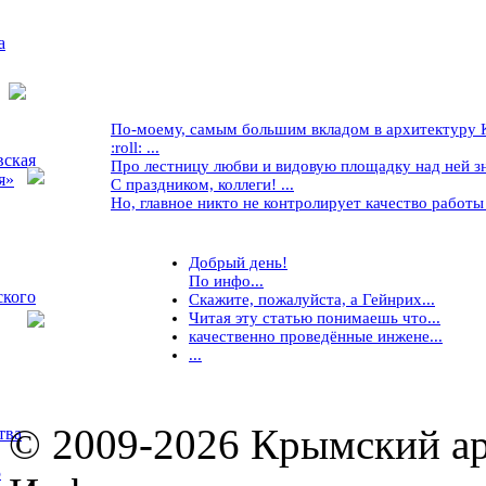
а
По-моему, самым большим вкладом в архитектуру Кр
:roll: ...
вская
Про лестницу любви и видовую площадку над ней знае
я»
С праздником, коллеги! ...
Но, главное никто не контролирует качество работы ..
Добрый день!
По инфо...
ского
Скажите, пожалуйста, а Гейнрих...
Читая эту статью понимаешь что...
качественно проведённые инжене...
...
© 2009-2026 Крымский ар
тва
5