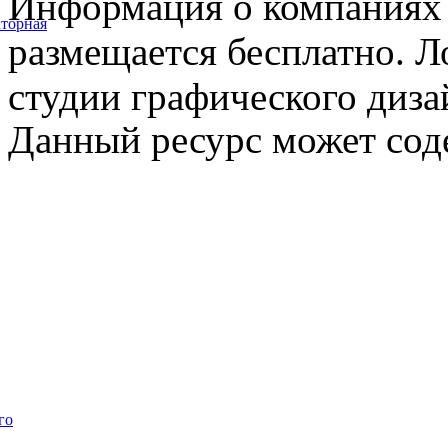
Информация о компаниях 
торная
размещается бесплатно. Л
студии графического диза
Данный ресурс может сод
го