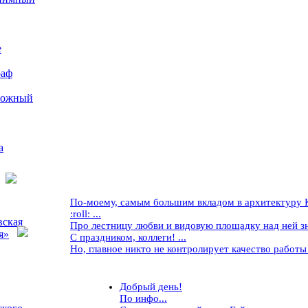
е
раф
рожный
а
По-моему, самым большим вкладом в архитектуру Кр
:roll: ...
вская
Про лестницу любви и видовую площадку над ней знае
я»
С праздником, коллеги! ...
Но, главное никто не контролирует качество работы ..
Добрый день!
По инфо...