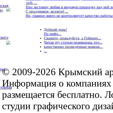
:roll: ...
вская
Про лестницу любви и видовую площадку над ней знае
я»
С праздником, коллеги! ...
Но, главное никто не контролирует качество работы ..
Добрый день!
По инфо...
ского
Скажите, пожалуйста, а Гейнрих...
Читая эту статью понимаешь что...
качественно проведённые инжене...
...
© 2009-2026 Крымский ар
тва
5
Информация о компаниях 
торная
размещается бесплатно. Л
студии графического диза