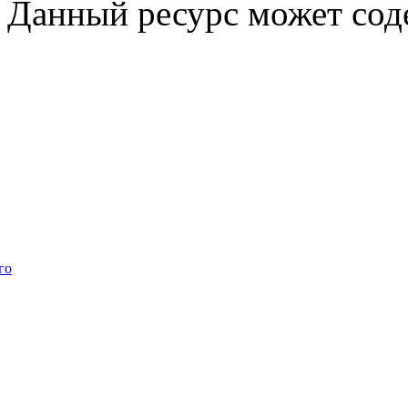
Данный ресурс может сод
го