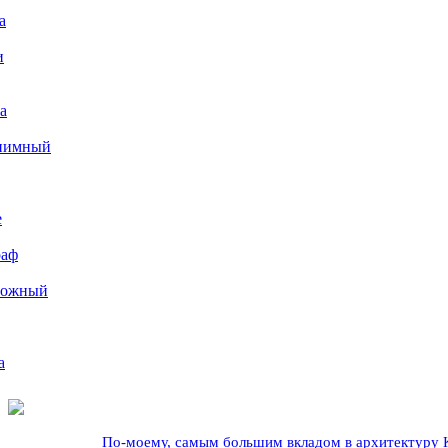
а
и
а
иимный
е
раф
рожный
а
По-моему, самым большим вкладом в архитектуру Кр