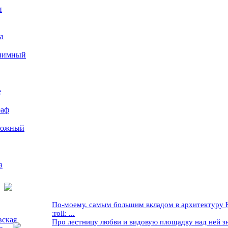
и
а
иимный
е
раф
рожный
а
По-моему, самым большим вкладом в архитектуру Кр
:roll: ...
вская
Про лестницу любви и видовую площадку над ней знае