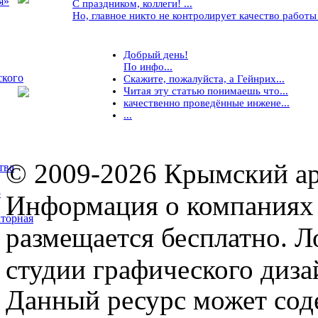
я»
С праздником, коллеги! ...
Но, главное никто не контролирует качество работы ..
Добрый день!
По инфо...
ского
Скажите, пожалуйста, а Гейнрих...
Читая эту статью понимаешь что...
качественно проведённые инжене...
...
© 2009-2026 Крымский ар
тва
5
Информация о компаниях 
торная
размещается бесплатно. Л
студии графического диза
Данный ресурс может сод