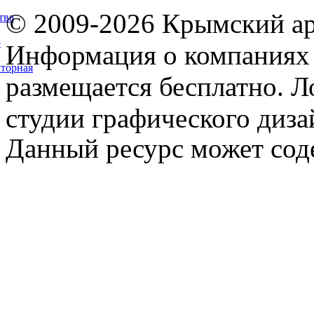
© 2009-2026 Крымский ар
тва
5
Информация о компаниях 
торная
размещается бесплатно. Л
студии графического диза
Данный ресурс может сод