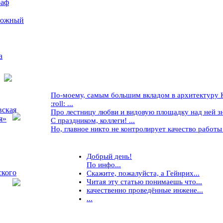
раф
рожный
а
По-моему, самым большим вкладом в архитектуру Кр
:roll: ...
вская
Про лестницу любви и видовую площадку над ней знае
я»
С праздником, коллеги! ...
Но, главное никто не контролирует качество работы ..
Добрый день!
По инфо...
ского
Скажите, пожалуйста, а Гейнрих...
Читая эту статью понимаешь что...
качественно проведённые инжене...
...