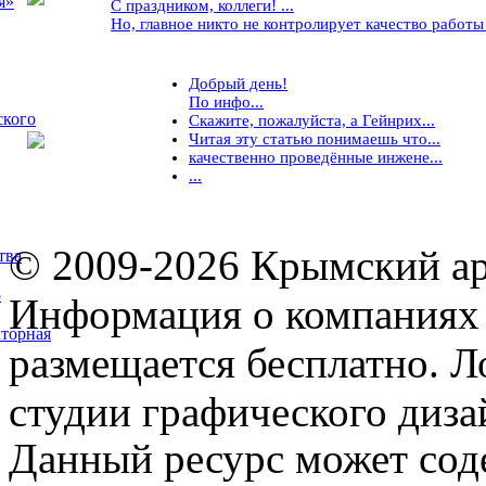
я»
С праздником, коллеги! ...
Но, главное никто не контролирует качество работы ..
Добрый день!
По инфо...
ского
Скажите, пожалуйста, а Гейнрих...
Читая эту статью понимаешь что...
качественно проведённые инжене...
...
© 2009-2026 Крымский ар
тва
5
Информация о компаниях 
торная
размещается бесплатно. Л
студии графического диза
Данный ресурс может сод