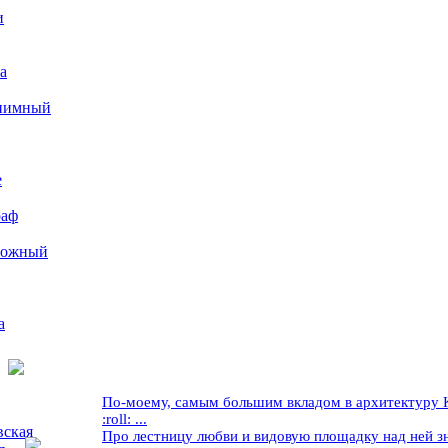
и
а
иимный
е
раф
рожный
а
По-моему, самым большим вкладом в архитектуру Кр
:roll: ...
вская
Про лестницу любви и видовую площадку над ней знае