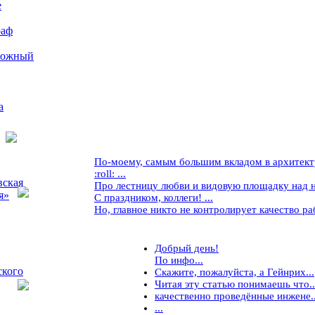
е
раф
рожный
а
По-моему, самым большим вкладом в архитекту
:roll: ...
вская
Про лестницу любви и видовую площадку над ней
я»
С праздником, коллеги! ...
Но, главное никто не контролирует качество рабо
Добрый день!
По инфо...
ского
Скажите, пожалуйста, а Гейнрих...
Читая эту статью понимаешь что..
качественно проведённые инжене..
...