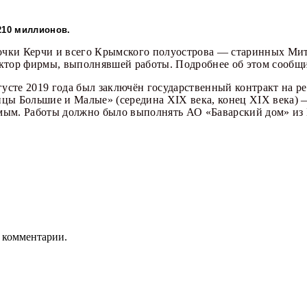
210 миллионов.
очки Керчи и всего Крымского полуострова — старинных Ми
ектор фирмы, выполнявшей работы. Подробнее об этом сообщи
вгусте 2019 года был заключён государственный контракт на 
ицы Большие и Малые» (середина XIX века, конец XIX века) 
мым. Р
аботы должно было выполнять АО «Баварский дом» из 
ь комментарии.