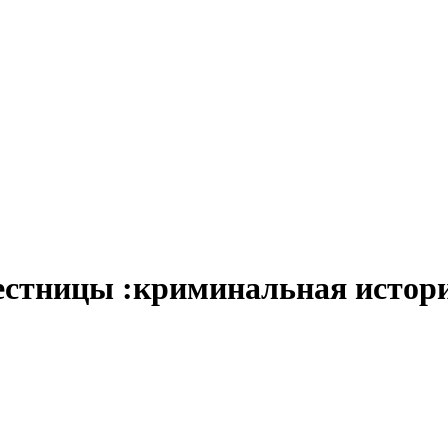
естницы :криминальная истор