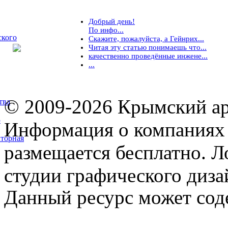
Добрый день!
По инфо...
ского
Скажите, пожалуйста, а Гейнрих...
Читая эту статью понимаешь что...
качественно проведённые инжене...
...
© 2009-2026 Крымский ар
тва
5
Информация о компаниях 
торная
размещается бесплатно. Л
студии графического диза
Данный ресурс может сод