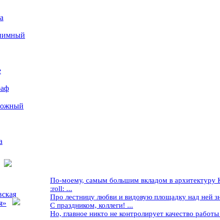
а
иимный
е
раф
рожный
а
По-моему, самым большим вкладом в архитектуру Кр
:roll: ...
вская
Про лестницу любви и видовую площадку над ней знае
я»
С праздником, коллеги! ...
Но, главное никто не контролирует качество работы ..