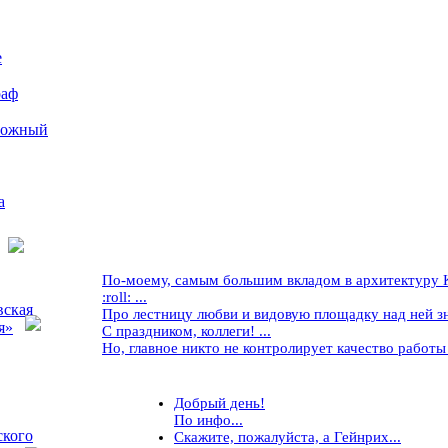
е
раф
рожный
а
По-моему, самым большим вкладом в архитектуру Кр
:roll: ...
вская
Про лестницу любви и видовую площадку над ней знае
я»
С праздником, коллеги! ...
Но, главное никто не контролирует качество работы ..
Добрый день!
По инфо...
ского
Скажите, пожалуйста, а Гейнрих...