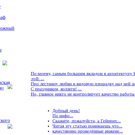
е
раф
рожный
а
По-моему, самым большим вкладом в архитектуру Кр
:roll: ...
вская
Про лестницу любви и видовую площадку над ней знае
я»
С праздником, коллеги! ...
Но, главное никто не контролирует качество работы ..
Добрый день!
По инфо...
ского
Скажите, пожалуйста, а Гейнрих...
Читая эту статью понимаешь что...
качественно проведённые инжене...