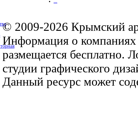
...
© 2009-2026 Крымский ар
тва
5
Информация о компаниях 
торная
размещается бесплатно. Л
студии графического диза
Данный ресурс может сод