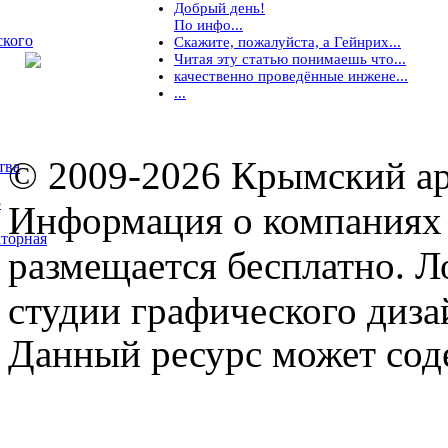
Добрый день!
По инфо...
ского
Скажите, пожалуйста, а Гейнрих...
Читая эту статью понимаешь что...
качественно проведённые инжене...
...
© 2009-2026 Крымский ар
тва
5
Информация о компаниях 
торная
размещается бесплатно. Л
студии графического диза
Данный ресурс может сод