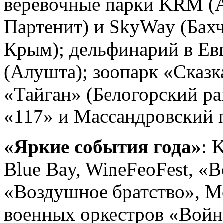
веревочные парки KRM (А
Партенит) и SkyWay (Бах
Крым); дельфинарий в Ев
(Алушта); зоопарк «Сказк
«Тайган» (Белогорский р
«117» и Массандровский 
«Яркие события года»
: 
Blue Bay, WineFeoFest, «В
«Воздушное братство», 
военных оркестров «Войн