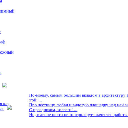
а
иимный
е
раф
рожный
а
По-моему, самым большим вкладом в архитектуру Кр
:roll: ...
вская
Про лестницу любви и видовую площадку над ней знае
я»
С праздником, коллеги! ...
Но, главное никто не контролирует качество работы ..