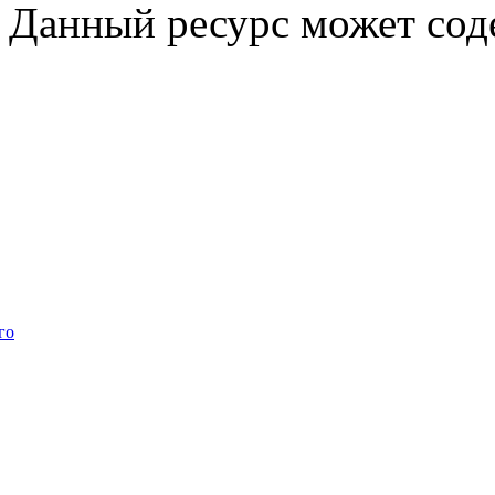
Данный ресурс может сод
го