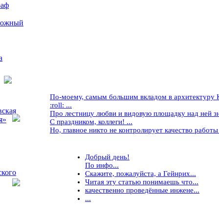
раф
рожный
а
По-моему, самым большим вкладом в архитектуру Кр
:roll: ...
вская
Про лестницу любви и видовую площадку над ней знае
я»
С праздником, коллеги! ...
Но, главное никто не контролирует качество работы ..
Добрый день!
По инфо...
ского
Скажите, пожалуйста, а Гейнрих...
Читая эту статью понимаешь что...
качественно проведённые инжене...
...