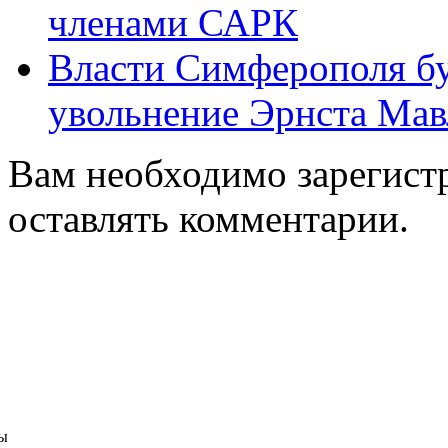
членами САРК
Власти Симферополя буд
увольнение Эрнста Ма
Вам необходимо зарегистр
оставлять комментарии.
ы