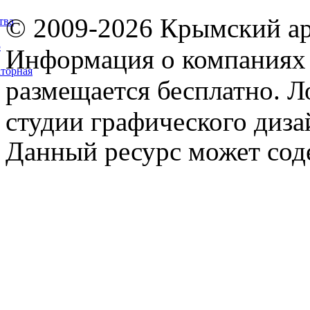
© 2009-2026 Крымский ар
тва
5
Информация о компаниях 
торная
размещается бесплатно. Л
студии графического диза
Данный ресурс может сод