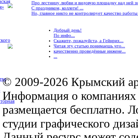
вская
Про лестницу любви и видовую площадку над ней знае
я»
С праздником, коллеги! ...
Но, главное никто не контролирует качество работы ..
Добрый день!
По инфо...
ского
Скажите, пожалуйста, а Гейнрих...
Читая эту статью понимаешь что...
качественно проведённые инжене...
...
© 2009-2026 Крымский ар
тва
5
Информация о компаниях 
торная
размещается бесплатно. Л
студии графического диза
Данный ресурс может сод