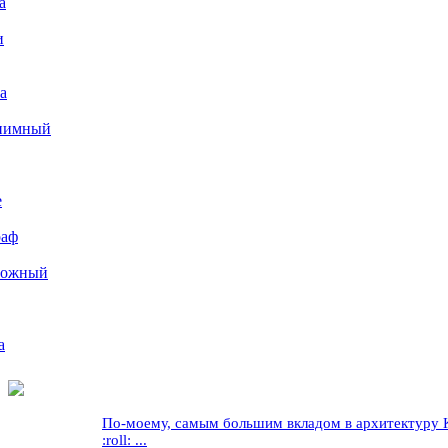
а
и
а
иимный
е
раф
рожный
а
По-моему, самым большим вкладом в архитектуру Кр
:roll: ...