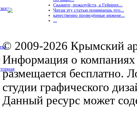
Скажите, пожалуйста, а Гейнрих...
ского
Читая эту статью понимаешь что...
качественно проведённые инжене...
...
© 2009-2026 Крымский ар
тва
Информация о компаниях 
5
торная
размещается бесплатно. Л
студии графического диза
Данный ресурс может сод