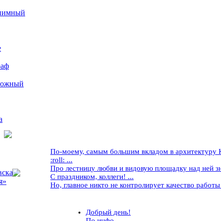
иимный
е
раф
рожный
а
По-моему, самым большим вкладом в архитектуру Кр
:roll: ...
Про лестницу любви и видовую площадку над ней знае
вская
С праздником, коллеги! ...
я»
Но, главное никто не контролирует качество работы ..
Добрый день!
По инфо...