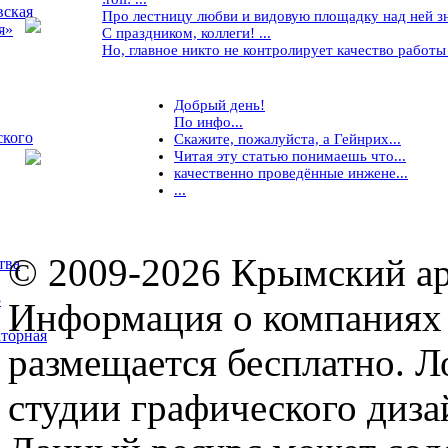
вская
Про лестницу любви и видовую площадку над ней знае
я»
С праздником, коллеги! ...
Но, главное никто не контролирует качество работы ..
Добрый день!
По инфо...
ского
Скажите, пожалуйста, а Гейнрих...
Читая эту статью понимаешь что...
качественно проведённые инжене...
...
© 2009-2026 Крымский ар
тва
5
Информация о компаниях 
торная
размещается бесплатно. Л
студии графического диза