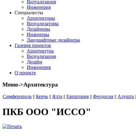
Визуализация
Инженерия
Специалисты
Архитекторы
Визуализаторы
Дизайнеры
Инженеры
Ландшафтные дизайнеры
Галерея проектов
Архитектура
Визуализация
Дизайн
Инженерия
О проекте
Меню->Архитектура
Симферополь
||
Керчь
||
Ялта
||
Евпатория
||
Феодосия
||
Алушта
|
ПКБ ООО "ИССО"