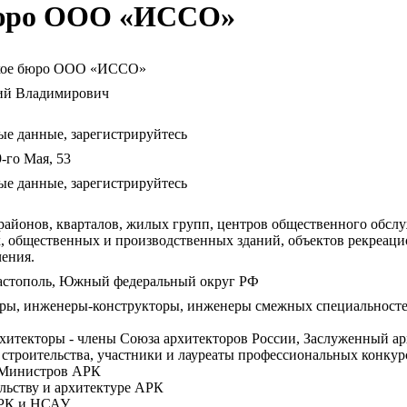
бюро ООО «ИССО»
ское бюро ООО «ИССО»
ий Владимирович
ые данные, зарегистрируйтесь
9-го Мая, 53
ые данные, зарегистрируйтесь
районов, кварталов, жилых групп, центров общественного обсл
, общественных и производственных зданий, объектов рекреаци
чения.
вастополь, Южный федеральный округ РФ
ры, инженеры-конструкторы, инженеры смежных специальностей
архитекторы - члены Союза архитекторов России, Заслуженный 
 строительства, участники и лауреаты профессиональных конкур
а Министров АРК
ельству и архитектуре АРК
АРК и НСАУ