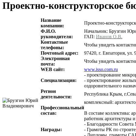
Проектно-конструкторское 
Название
Проектно-конструктор
компании:
Ф.И.О.
Начальник: Брузгин Юр
руководителя:
ГАП:
Иванов О.В.
Контактные
Чтобы увидеть контактн
телефоны:
Почтовый адрес:
97420, г. Евпатория, ул. 
Электронная
Чтобы увидеть контактн
почта:
WEB сайт:
www.isso.com.ru
- проектирование микро
Специализация:
- проектирование жилых
оздоровительного назна
Регион
Республика Крым, г.Се
деятельности:
комплексный: архитекто
Профессиональный
состав:
В составе коллектива: 
работник архитектуры и
- Благодарности Совет
Награды:
- Грамоты РК по строит
- Дипломы, грамоты С