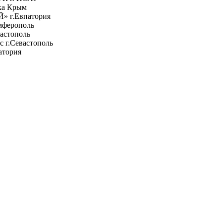
ка Крым
 г.Евпатория
мферополь
астополь
 г.Севастополь
атория