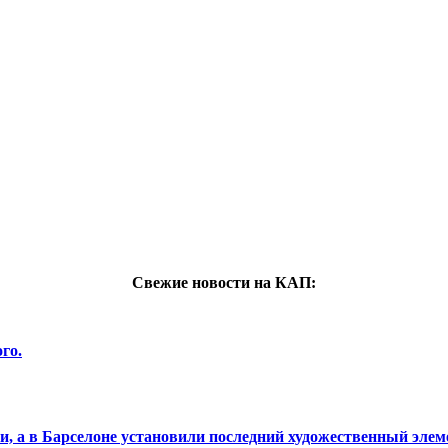
Свежие новости на КАП:
го.
си, а в Барселоне установили последний художественный эле