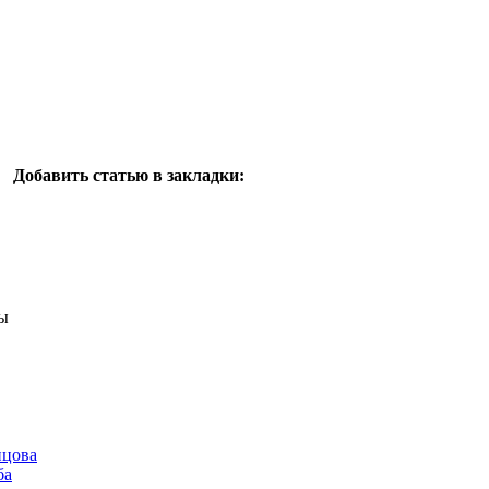
Добавить статью в закладки:
ы
нцова
ба