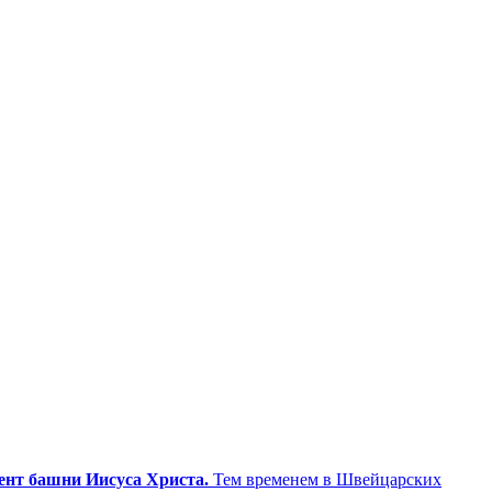
мент башни Иисуса Христа.
Тем временем в Швейцарских