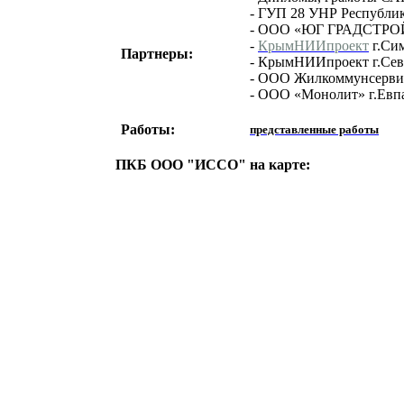
- ГУП 28 УНР Республи
- ООО «ЮГ ГРАДСТРОЙ»
-
КрымНИИпроект
г.Си
Партнеры:
- КрымНИИпроект г.Сев
- ООО Жилкоммунсервис
- ООО «Монолит» г.Евп
Работы:
представленные работы
ПКБ ООО "ИССО" на карте: