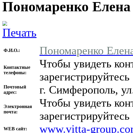
Пономаренко Елена
Пономаренко Елен
Ф.И.О.:
Чтобы увидеть кон
Контактные
телефоны:
зарегистрируйтесь
г. Симферополь, ул
Почтовый
адрес:
Чтобы увидеть кон
Электронная
почта:
зарегистрируйтесь
www.vitta-group.c
WEB сайт: