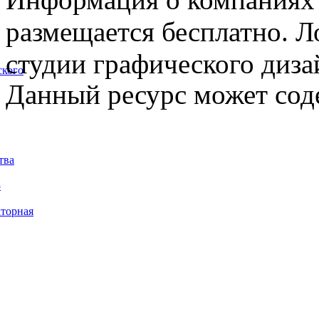
размещается бесплатно. Л
студии графического диза
ского
Данный ресурс может сод
тва
5
торная