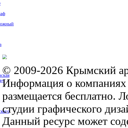
е
раф
рожный
а
© 2009-2026 Крымский ар
вская
Информация о компаниях 
я»
размещается бесплатно. Л
студии графического диза
ского
Данный ресурс может сод