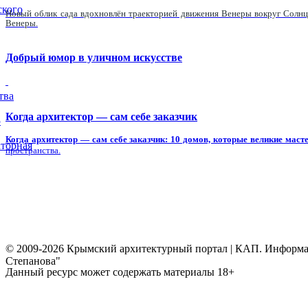
ского
Новый облик сада вдохновлён траекторией движения Венеры вокруг Солнц
Венеры.
Добрый юмор в уличном искусстве
тва
Когда архитектор — сам себе заказчик
5
Когда архитектор — сам себе заказчик: 10 домов, которые великие масте
торная
пространства.
© 2009-2026 Крымский архитектурный портал | КАП. Информаци
Степанова"
Данный ресурс может содержать материалы 18+