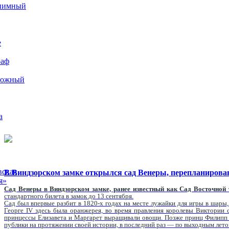
иимный
е
раф
рожный
а
вская
В Виндзорском замке открылся сад Венеры, перепланирова
я»
Сад Венеры в Виндзорском замке, ранее известный как Сад Восточной 
стандартного билета в замок до 13 сентября.
Сад был впервые разбит в 1820-х годах на месте лужайки для игры в шары
Георге IV здесь была оранжерея, во время правления королевы Виктории
принцессы Елизавета и Маргарет выращивали овощи. Позже принц Филипп у
публики на протяжении своей истории, в последний раз — по выходным лето