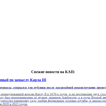
Свежие новости на КАП:
нный по замыслу Карла III
террасы, открылся для публики после масштабной реконструкции, провед
, принадлежавшей королю Карлу II в 1670-х годах, и на протяжении двух сто
 сад был перепланирован её мужем, принцем Альбертом, а в годы Второй м
простил планировку сада, разбив формальные розовые клумбы, и заказал цен
м 2020 и 2021 годов.