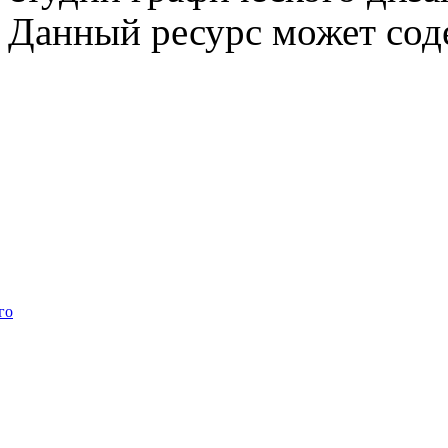
Данный ресурс может сод
го