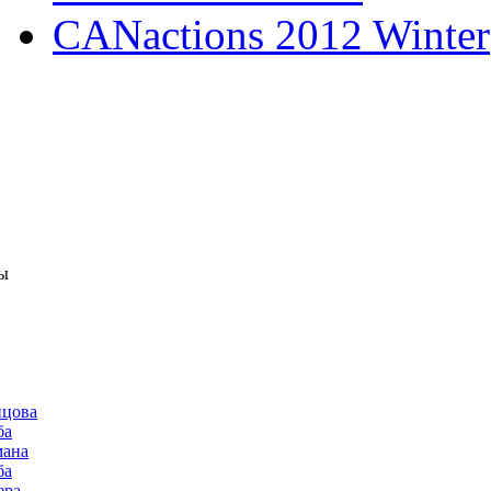
CANactions 2012 Winter
ы
нцова
ба
мана
ба
ера