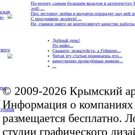
По-моему, самым большим вкладом в архитектуру Кр
:roll: ...
вская
Про лестницу любви и видовую площадку над ней знае
я»
С праздником, коллеги! ...
Но, главное никто не контролирует качество работы ..
Добрый день!
По инфо...
ского
Скажите, пожалуйста, а Гейнрих...
Читая эту статью понимаешь что...
качественно проведённые инжене...
...
© 2009-2026 Крымский ар
тва
5
Информация о компаниях 
торная
размещается бесплатно. Л
студии графического диза