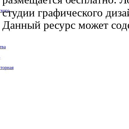
студии графического диза
ского
Данный ресурс может сод
тва
5
торная