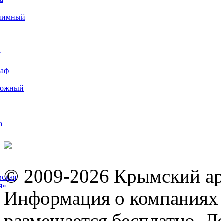
иимный
е
раф
рожный
а
© 2009-2026 Крымский ар
вская
я»
Информация о компаниях 
размещается бесплатно. Л