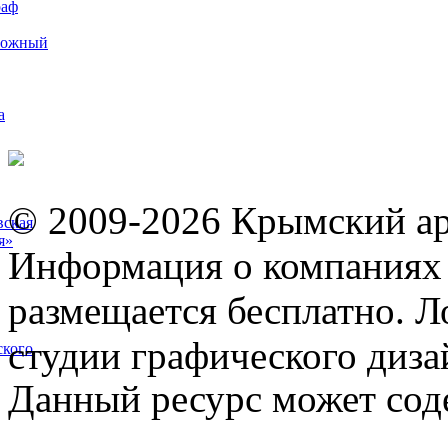
раф
рожный
а
© 2009-2026 Крымский ар
вская
я»
Информация о компаниях 
размещается бесплатно. Л
студии графического диза
ского
Данный ресурс может сод