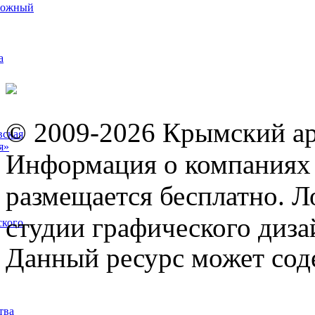
рожный
а
© 2009-2026 Крымский ар
вская
я»
Информация о компаниях 
размещается бесплатно. Л
студии графического диза
ского
Данный ресурс может сод
тва