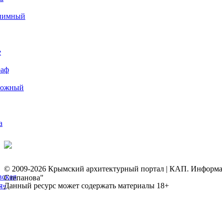
иимный
е
раф
рожный
а
© 2009-2026 Крымский архитектурный портал | КАП. Информаци
вская
Степанова"
я»
Данный ресурс может содержать материалы 18+