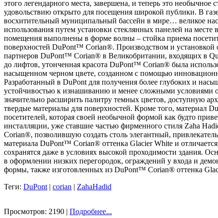
этого легендарного места, завершена, и теперь это необычное 
удовольствию открыто для посещения широкой публики. В газе
восхитительный муниципальный бассейн в мире… великое насл
использования путем установки стеклянных панелей на месте 
помещения выполнены в форме волны – стойка приема посетит
поверхностей DuPont™ Corian®. Производством и установкой о
партнеров DuPont™ Corian® в Великобритании, входящих в Qual
до лифтов, утонченная красота DuPont™ Corian® была использо
насыщенном черном цвете, созданном с помощью инновационно
Разработанный в DuPont для получения более глубоких и нас
устойчивостью к изнашиванию и менее сложными условиями о
значительно расширить палитру темных цветов, доступную арх
твердые материалы для поверхностей. Кроме того, материал D
посетителей, которая своей необычной формой как будто прив
инсталляции, уже ставшие частью фирменного стиля Zaha Hadi
Corian®, позволившую создать столь элегантный, привлекател
материала DuPont™ Corian® оттенка Glacier White и отличается
сохранятся даже в условиях высокой проходимости здания. Осн
в оформлении низких перегородок, ограждений у входа и де
формы, также изготовленных из DuPont™ Corian® оттенка Glaci
Теги:
DuPont
|
corian
|
ZahaHadid
Просмотров: 2190 |
Подробнее...