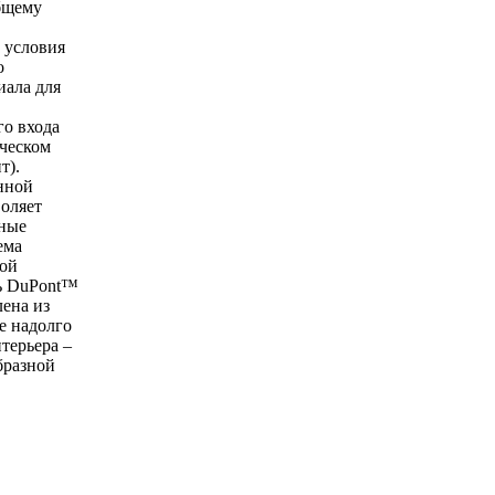
общему
 условия
о
иала для
го входа
ическом
т).
нной
оляет
нные
ема
той
ть DuPont™
ена из
е надолго
терьера –
бразной