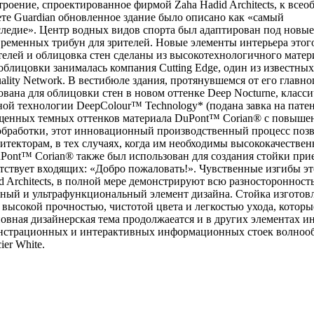
строение, спроектированное фирмой Zaha Hadid Architects, к все
те Guardian обновленное здание было описано как «самый
едие». Центр водных видов спорта был адаптирован под новые
временных трибун для зрителей. Новые элементы интерьера этог
елей и облицовка стен сделаны из высокотехнологичного матер
блицовки занималась компания Cutting Edge, один из известных
ity Network. В вестибюле здания, протянувшемся от его главно
вана для облицовки стен в новом оттенке Deep Nocturne, класс
й технологии DeepColour™ Technology* (подана завка на патен
ыщенных темных оттенков материала DuPont™ Corian® с повыше
бработки, этот инновационный производственный процесс позв
итекторам, в тех случаях, когда им необходимы высококачестве
uPont™ Corian® также был использован для создания стойки при
етствует входящих: «Добро пожаловать!». Чувственные изгибы э
d Architects, в полной мере демонстрируют всю разностороннос
ьный и ультрафункциональный элемент дизайна. Стойка изготовл
 высокой прочностью, чистотой цвета и легкостью ухода, которы
овная дизайнерская тема продолжаеатся и в других элементах ин
монстрационных и интерактивных информационных стоек волноо
er White.