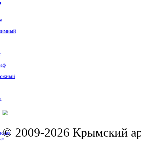
и
а
иимный
е
раф
рожный
а
© 2009-2026 Крымский ар
вская
я»