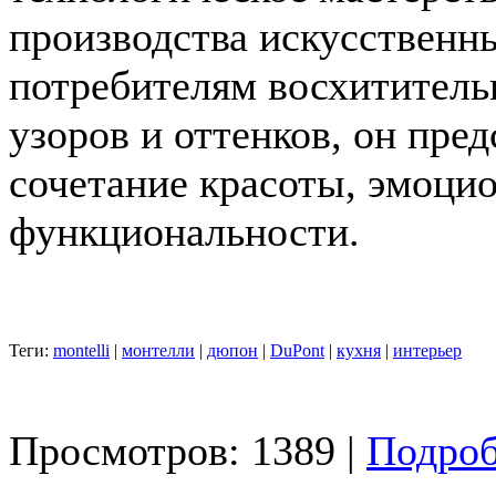
производства искусственн
потребителям восхититель
узоров и оттенков, он пре
сочетание красоты, эмоци
функциональности.
Теги:
montelli
|
монтелли
|
дюпон
|
DuPont
|
кухня
|
интерьер
Просмотров: 1389 |
Подроб