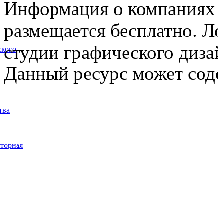
Информация о компаниях 
размещается бесплатно. Л
студии графического диза
ского
Данный ресурс может сод
тва
5
торная