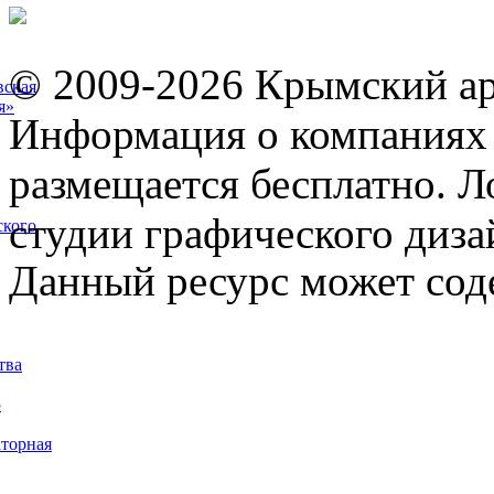
© 2009-2026 Крымский ар
вская
я»
Информация о компаниях 
размещается бесплатно. Л
студии графического диза
ского
Данный ресурс может сод
тва
5
торная