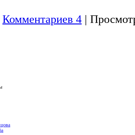
Комментариев 4
| Просмотр
ы
нцова
ба