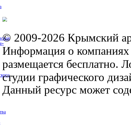
а
© 2009-2026 Крымский ар
вская
я»
Информация о компаниях 
размещается бесплатно. Л
студии графического диза
ского
Данный ресурс может сод
тва
5