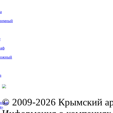
а
иимный
е
раф
рожный
а
© 2009-2026 Крымский ар
вская
я»