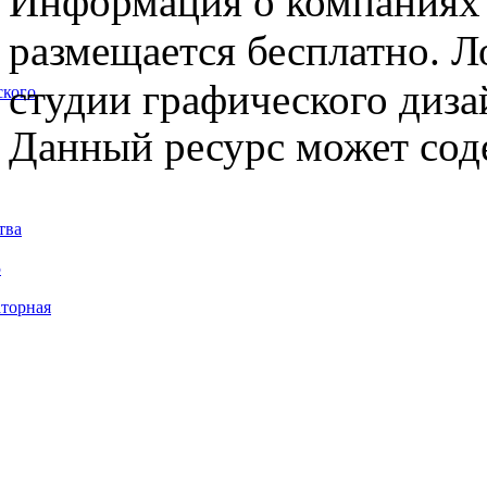
Информация о компаниях 
размещается бесплатно. Л
студии графического диза
ского
Данный ресурс может сод
тва
5
торная