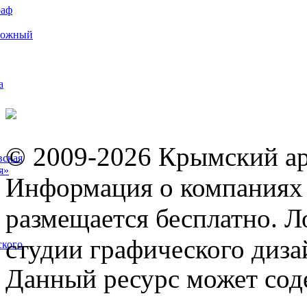
раф
рожный
а
© 2009-2026 Крымский ар
вская
я»
Информация о компаниях 
размещается бесплатно. Л
студии графического диза
ского
Данный ресурс может сод