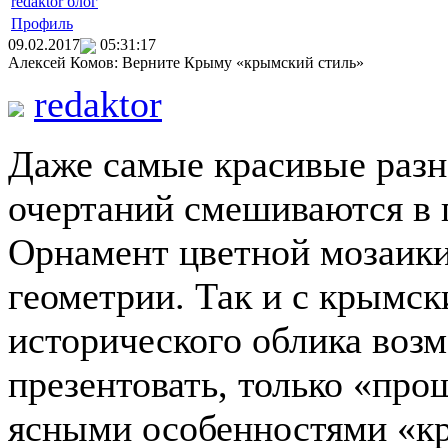
redaktor блог
Профиль
09.02.2017
05:31:17
Алексей Комов: Верните Крыму «крымский стиль»
redaktor
Даже самые красивые разн
очертаний смешиваются в п
Орнамент цветной мозаики
геометрии. Так и с крымск
исторического облика воз
презентовать, только «про
ясными особенностями «кр