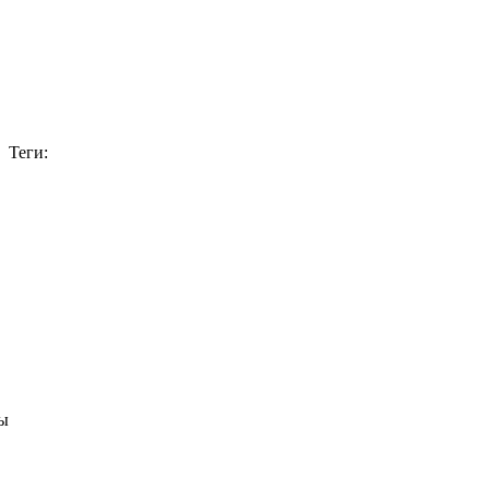
Теги:
ы