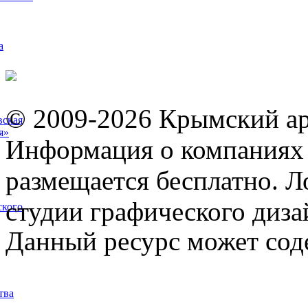
а
© 2009-2026 Крымский ар
вская
я»
Информация о компаниях 
размещается бесплатно. Л
студии графического диза
ского
Данный ресурс может сод
тва