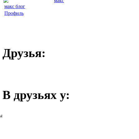
макс
макс блог
Профиль
Друзья:
В друзьях у:
ы