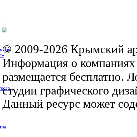
а
© 2009-2026 Крымский ар
вская
я»
Информация о компаниях 
размещается бесплатно. Л
студии графического диза
ского
Данный ресурс может сод
тва