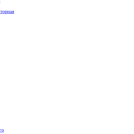
5
торная
го