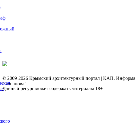
е
раф
рожный
а
© 2009-2026 Крымский архитектурный портал | КАП. Информаци
вская
Степанова"
я»
Данный ресурс может содержать материалы 18+
ского