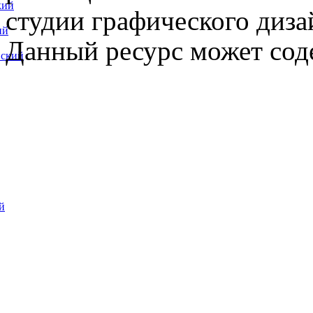
кий
студии графического диза
ий
Данный ресурс может сод
вский
й