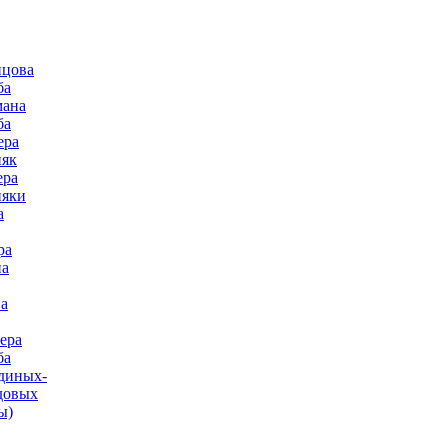
нцова
ба
мана
ба
ера
няк
ера
няки
а
ра
на
а
ера
ба
диных-
довых
ы)