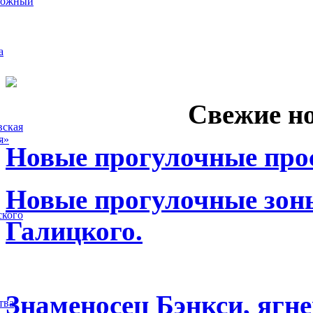
рожный
а
Свежие н
вская
я»
Новые прогулочные прос
Новые прогулочные зоны
ского
Галицкого.
Знаменосец Бэнкси, ягне
тва