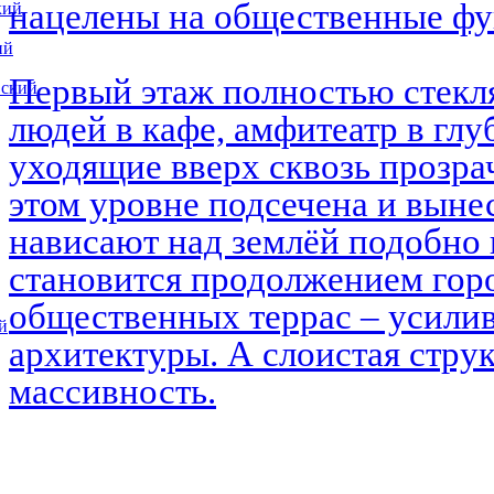
нацелены на общественные ф
кий
ий
Первый этаж полностью стекл
вский
людей в кафе, амфитеатр в глу
уходящие вверх сквозь прозра
этом уровне подсечена и выне
нависают над землёй подобно 
становится продолжением горо
общественных террас – усилив
й
архитектуры. А слоистая струк
массивность.