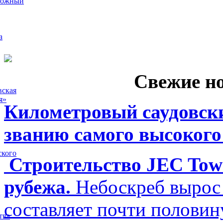
рожный
а
Свежие н
вская
я»
Километровый саудовски
званию самого высокого
ского
Строительство JEC Towe
рубежа.
Небоскреб вырос 
составляет почти полови
тва