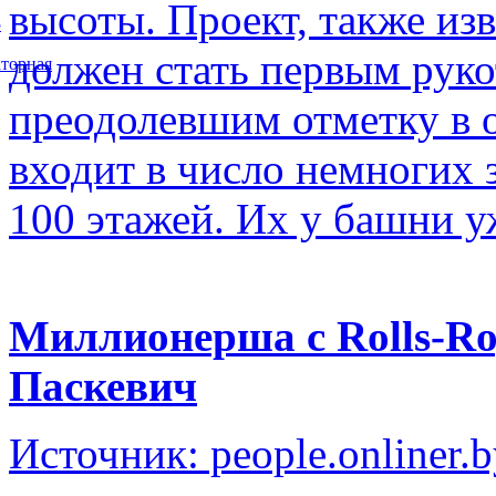
высоты. Проект, также изв
5
должен стать первым рук
торная
преодолевшим отметку в о
входит в число немногих
100 этажей. Их у башни у
Миллионерша с Rolls-Ro
Паскевич
Источник: people.onliner.