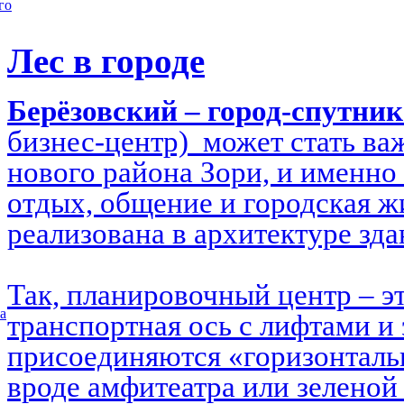
го
Лес в городе
Берёзовский – город-спутни
бизнес-центр) может стать в
нового района Зори, и именно 
отдых, общение и городская ж
реализована в архитектуре зд
Так, планировочный центр – э
а
транспортная ось с лифтами и 
присоединяются «горизонталь
вроде амфитеатра или зеленой