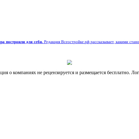
ра построили для себя.
Редакция Всеостройке.рф рассказывает, какими стано
я о компаниях не рецензируется и размещается бесплатно. Лог