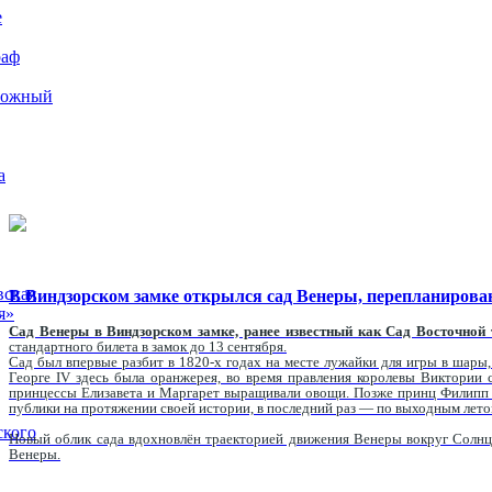
е
раф
рожный
а
вская
В Виндзорском замке открылся сад Венеры, перепланирова
я»
Сад Венеры в Виндзорском замке, ранее известный как Сад Восточной 
стандартного билета в замок до 13 сентября.
Сад был впервые разбит в 1820-х годах на месте лужайки для игры в шары
Георге IV здесь была оранжерея, во время правления королевы Виктории
принцессы Елизавета и Маргарет выращивали овощи. Позже принц Филипп у
публики на протяжении своей истории, в последний раз — по выходным лето
ского
Новый облик сада вдохновлён траекторией движения Венеры вокруг Солнц
Венеры.