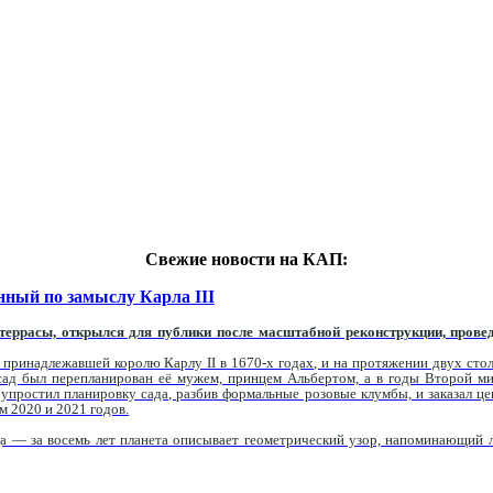
Свежие новости на КАП:
нный по замыслу Карла III
террасы, открылся для публики после масштабной реконструкции, провед
, принадлежавшей королю Карлу II в 1670-х годах, и на протяжении двух сто
 сад был перепланирован её мужем, принцем Альбертом, а в годы Второй м
простил планировку сада, разбив формальные розовые клумбы, и заказал цен
м 2020 и 2021 годов.
а — за восемь лет планета описывает геометрический узор, напоминающий л