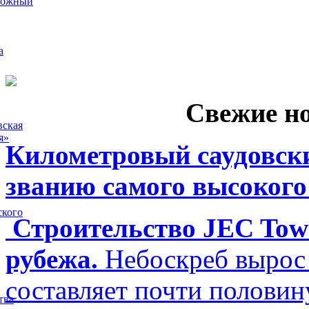
рожный
а
Свежие н
вская
я»
Километровый саудовски
званию самого высокого
ского
Строительство JEC Towe
рубежа.
Небоскреб вырос 
составляет почти полови
тва