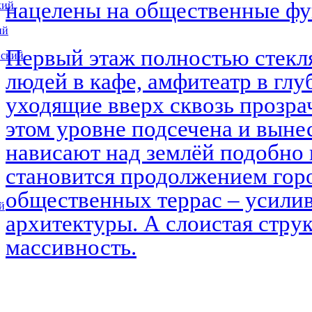
нацелены на общественные ф
кий
ий
Первый этаж полностью стекл
вский
людей в кафе, амфитеатр в глу
уходящие вверх сквозь прозра
этом уровне подсечена и выне
нависают над землёй подобно 
становится продолжением горо
общественных террас – усилив
й
архитектуры. А слоистая струк
массивность.