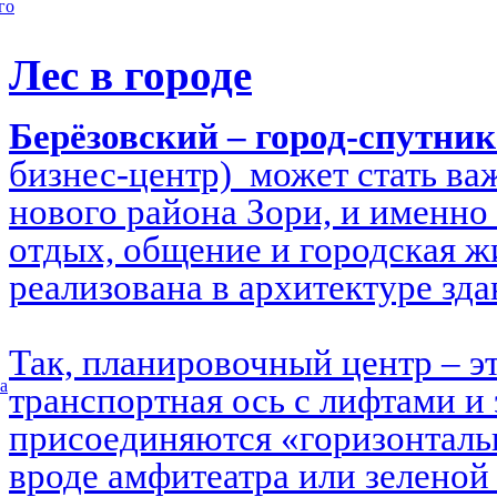
го
Лес в городе
Берёзовский – город-спутни
бизнес-центр) может стать в
нового района Зори, и именно 
отдых, общение и городская ж
реализована в архитектуре зд
Так, планировочный центр – э
а
транспортная ось с лифтами и 
присоединяются «горизонталь
вроде амфитеатра или зеленой