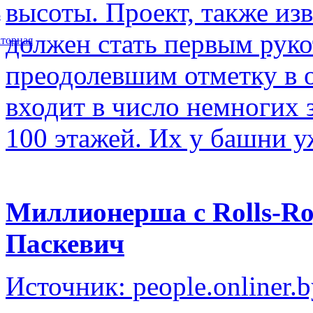
высоты. Проект, также изв
5
должен стать первым рук
торная
преодолевшим отметку в о
входит в число немногих
100 этажей. Их у башни у
Миллионерша с Rolls-Ro
Паскевич
Источник: people.onliner.