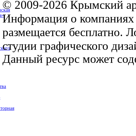
© 2009-2026 Крымский ар
вская
Информация о компаниях 
я»
размещается бесплатно. Л
студии графического диза
ского
Данный ресурс может сод
тва
5
торная