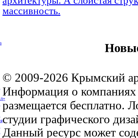
архитектуры. А слоистая струк
массивность.
а
Новы
© 2009-2026 Крымский ар
Информация о компаниях 
а
ал»
размещается бесплатно. Л
а
студии графического диза
а
я
а
Данный ресурс может сод
а
а