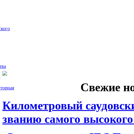
ского
тва
5
Свежие н
торная
Километровый саудовски
званию самого высокого