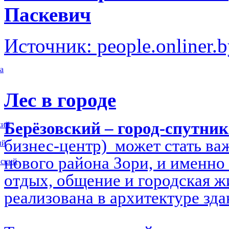
Паскевич
Источник: people.onliner.
а
Лес в городе
Берёзовский – город-спутни
кий
бизнес-центр) может стать в
ий
нового района Зори, и именно 
вский
отдых, общение и городская ж
реализована в архитектуре зд