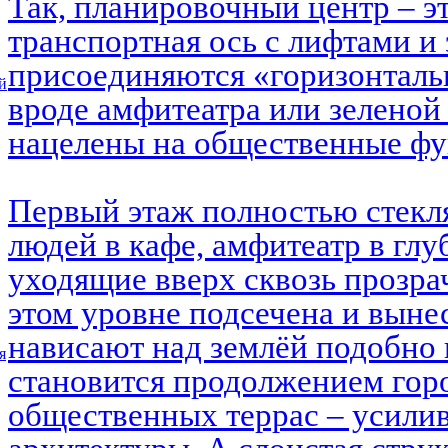
Так, планировочный центр – э
транспортная ось с лифтами и 
присоединяются «горизонталь
й
вроде амфитеатра или зеленой
нацелены на общественные ф
Первый этаж полностью стекл
людей в кафе, амфитеатр в глу
уходящие вверх сквозь прозра
этом уровне подсечена и выне
нависают над землёй подобно 
я
становится продолжением горо
общественных террас – усилив