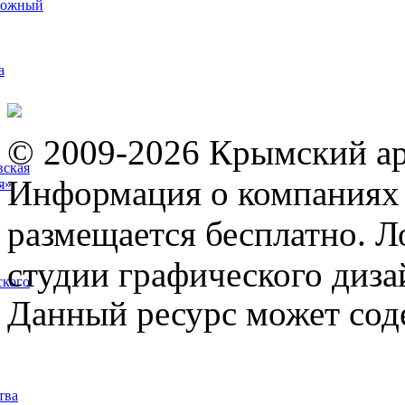
рожный
а
© 2009-2026 Крымский ар
вская
Информация о компаниях 
я»
размещается бесплатно. Л
студии графического диза
ского
Данный ресурс может сод
тва