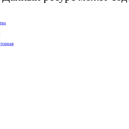
тва
5
торная