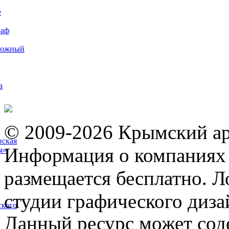
е
раф
рожный
а
© 2009-2026 Крымский ар
вская
Информация о компаниях 
я»
размещается бесплатно. Л
студии графического диза
ского
Данный ресурс может сод