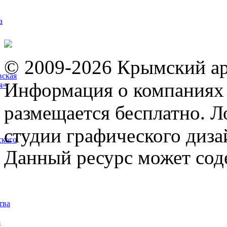
а
© 2009-2026 Крымский ар
вская
Информация о компаниях 
я»
размещается бесплатно. Л
студии графического диза
ского
Данный ресурс может сод
тва
5