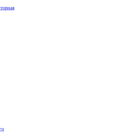
торная
го