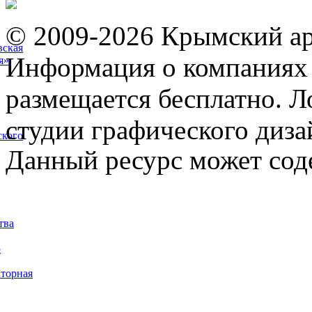
© 2009-2026 Крымский ар
вская
Информация о компаниях 
я»
размещается бесплатно. Л
студии графического диза
ского
Данный ресурс может сод
тва
5
торная