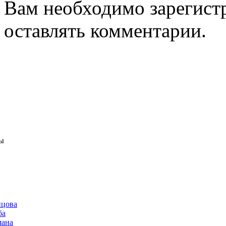
Вам необходимо зарегистр
оставлять комментарии.
ы
нцова
ба
мана