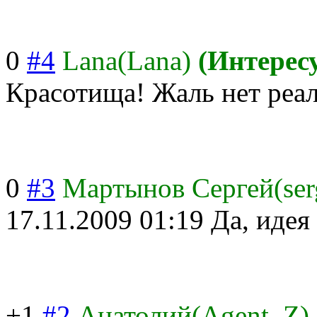
0
#4
Lana(Lana)
(Интерес
Красотища! Жаль нет реа
0
#3
Мартынов Сергей(ser
17.11.2009 01:19
Да, идея
+1
#2
Анатолий(Agent_Z)