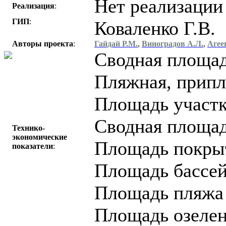
Нет реализации
Реализация
:
ГИП
:
Коваленко Г.В.
Авторы проекта
:
Гайдай Р.М.
,
Виноградов А.Л.
,
Агее
Сводная площадь
Пляжная, припля
Площадь участка
Сводная площадь
Технико-
экономические
Площадь покрыт
показатели
:
Площадь бассейн
Площадь пляжа -
Площадь озелене