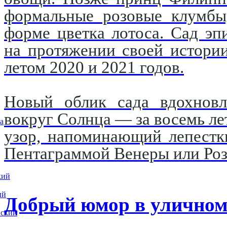
формальные розовые клумбы,
форме цветка лотоса. Сад эп
на протяжении своей истори
летом 2020 и 2021 годов.
Новый облик сада вдохновл
вокруг Солнца — за восемь ле
а
узор, напоминающий лепестк
Пентаграммой Венеры или Роз
кий
ий
Добрый юмор в уличном
вский