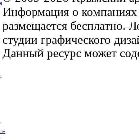
я
Информация о компаниях 
размещается бесплатно. Л
студии графического диза
Данный ресурс может сод
а
а
ал»
а