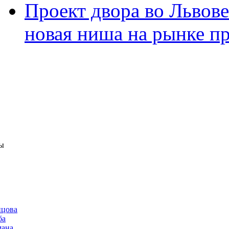
Проект двора во Львове
новая ниша на рынке п
ы
нцова
ба
мана