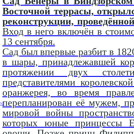
Сад Венеры в Виндзорском 
Восточной террасы, открыл
реконструкции, проведённой
Вход в него включён в стоимо
13 сентября.
Сад был впервые разбит в 182
в шары, принадлежавшей кор
протяжении двух столети
представителями королевско
оранжерея, во время правл
перепланирован её мужем, п
го
мировой войны пространство
которых юные принцессы Е
овощи. Позже принц Филипп 