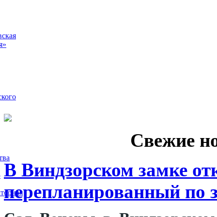
вская
я»
ского
Свежие н
тва
В Виндзорском замке от
5
перепланированный по з
торная