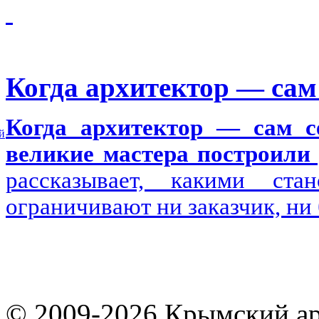
Когда архитектор — сам 
Когда архитектор — сам се
й
великие мастера построили 
рассказывает, какими ста
ограничивают ни заказчик, ни
© 2009-2026 Крымский ар