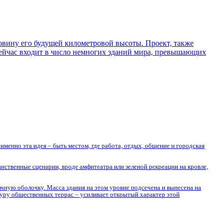
ловину его будущей километровой высоты. Проект, также
сейчас входит в число немногих зданий мира, превышающих
менно эта идея – быть местом, где работа, отдых, общение и городская
нственные сценарии, вроде амфитеатра или зеленой рекреации на кровле,
ачную оболочку. Масса здания на этом уровне подсечена и вынесена на
туру общественных террас – усиливает открытый характер этой