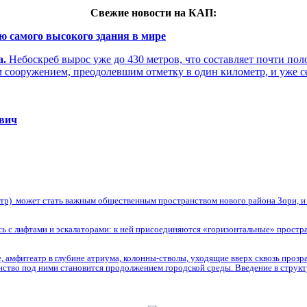
Свежие новости на КАП:
ю самого высокого здания в мире
а.
Небоскреб вырос уже до 430 метров, что составляет почти по
м сооружением, преодолевшим отметку в один километр, и уже 
евич
нтр) может стать важным общественным пространством нового района Зори, и и
сь с лифтами и эскалаторами: к ней присоединяются «горизонтальные» простра
 амфитеатр в глубине атриума, колонны-стволы, уходящие вверх сквозь прозр
анство под ними становится продолжением городской среды. Введение в струк