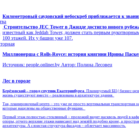
Километровый саудовский небоскреб приближается к звани
тва
Строительство JEC Tower в Джидде достигло нового рубеж
известный как Jeddah Tower, должен стать первым рукотворны
5
100 этажей. Их у башни уже 107.
торная
Миллионерша с Rolls-Royсе: история княгини Ирины Паск
Источник: people.onliner.by Автор: Полина Лесовец
Лес в городе
Берёзовский – город-спутник Екатеринбурга
. Планируемый БЦ ( бизнес-це
жизнь существуют вместе – реализована в архитектуре здания.
Так, планировочный центр – это уже не просто вертикальная транспортная о
которые нацелены на общественные функции.
Первый этаж полностью стеклянный – прохожий видит насквозь людей в кафе,
опоры, отчего верхние этажи нависают над землёй подобно кроне, а простр
архитектуры. А слоистая структура фасадов – облегчает массивность.