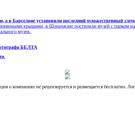
си, а в Барселоне установили последний художественный эле
ревянными крышами, в Шэньчжэне построили музей с парком н
нального музея.
фотографа БЕЛТА
ти.
я о компаниях не рецензируется и размещается бесплатно. Лог