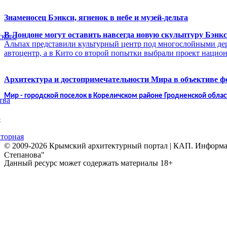
Знаменосец Бэнкси, ягненок в небе и музей-дельта
В Лондоне могут оставить навсегда новую скульптуру Бэнк
ского
Альпах представили культурный центр под многослойными де
автоцентр, а в Кито со второй попытки выбрали проект нацио
Архитектура и достопримечательности Мира в объективе 
Мир - городской поселок в Кореличском районе Гродненской облас
тва
5
торная
© 2009-2026 Крымский архитектурный портал | КАП. Информаци
Степанова"
Данный ресурс может содержать материалы 18+