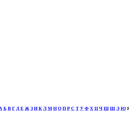
А
Б
В
Г
Д
Е
Ж
З
И
К
Л
М
Н
О
П
Р
С
Т
У
Ф
Х
Ц
Ч
Ш
Щ
Э
Ю