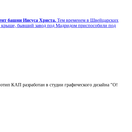
мент башни Иисуса Христа.
Тем временем в Швейцарских
а крыше, бывший завод под Мадридом приспособили под
отип КАП разработан в студии графического дизайна "О!