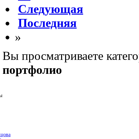
Следующая
Последняя
»
Вы просматриваете катег
портфолио
ы
нцова