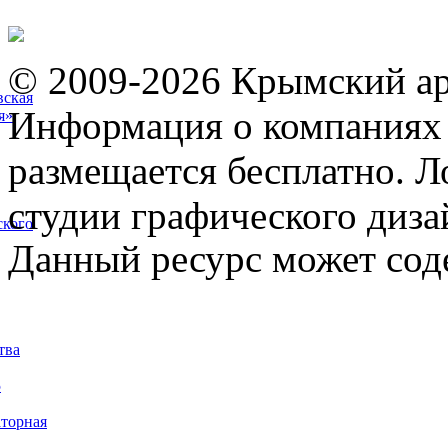
© 2009-2026 Крымский ар
вская
Информация о компаниях 
я»
размещается бесплатно. Л
студии графического диза
ского
Данный ресурс может сод
тва
5
торная