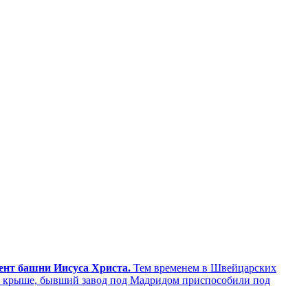
мент башни Иисуса Христа.
Тем временем в Швейцарских
а крыше, бывший завод под Мадридом приспособили под