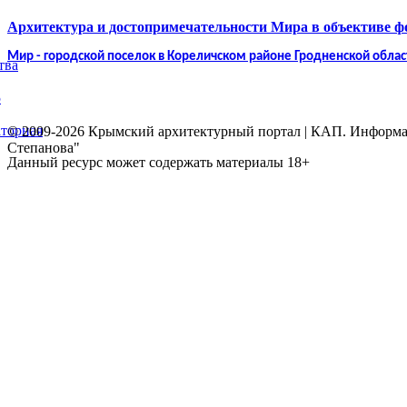
Архитектура и достопримечательности Мира в объективе 
Мир - городской поселок в Кореличском районе Гродненской облас
тва
5
торная
© 2009-2026 Крымский архитектурный портал | КАП. Информаци
Степанова"
Данный ресурс может содержать материалы 18+