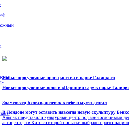
е
раф
рожный
а
вская
Новые прогулочные пространства в парке Галицкого
я»
Новые прогулочные зоны и «Парящий сад» в парке Галицко
Знаменосец Бэнкси, ягненок в небе и музей-дельта
В Лондоне могут оставить навсегда новую скульптуру Бэнк
ского
Альпах представили культурный центр под многослойными де
автоцентр, а в Кито со второй попытки выбрали проект нацио