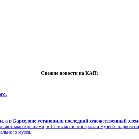
Свежие новости на КАП:
го.
си, а в Барселоне установили последний художественный эле
ревянными крышами, в Шэньчжэне построили музей с парком н
нального музея.